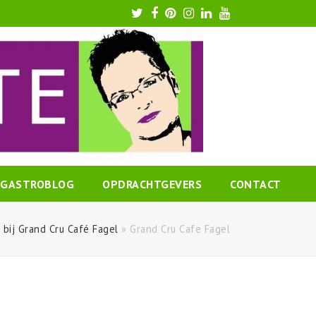
Twitter
Facebook
Pinterest
Instagram
LinkedIn
Youtube
GASTROBLOG
OPDRACHTGEVERS
CONTACT
 bij Grand Cru Café Fagel
»
Grand Cru Cafe Fagel