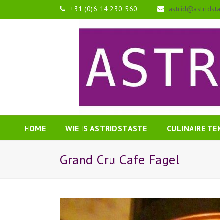
+31 (0)6 14 230 560
astrid@astridst
HOME
WIE IS ASTRIDSTASTE
CULINAIRE T
Grand Cru Cafe Fagel