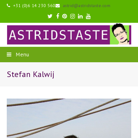
+31 (0)6 14 230 560
astrid@astridstaste.com
Twitter
Facebook
Pinterest
Instagram
LinkedIn
Youtube
Menu
Stefan Kalwij