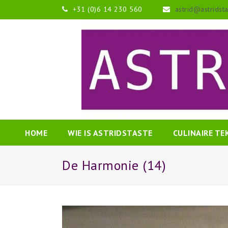
+31 (0)6 14 230 560
astrid@astridst
HOME
WIE IS ASTRIDSTASTE
CULINAIRE T
De Harmonie (14)