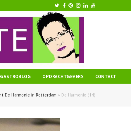
Twitter
Facebook
Pinterest
Instagram
LinkedIn
Youtube
GASTROBLOG
OPDRACHTGEVERS
CONTACT
nt De Harmonie in Rotterdam
»
De Harmonie (14)