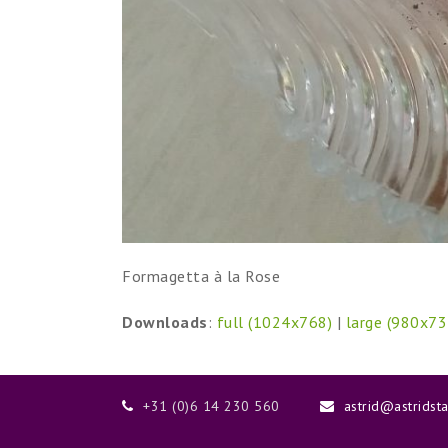
Formagetta à la Rose
Downloads
:
full (1024x768)
|
large (980x73
+31 (0)6 14 230 560
astrid@astridst