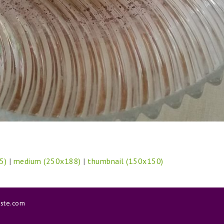
5)
|
medium (250x188)
|
thumbnail (150x150)
aste.com