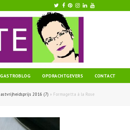
Twitter
Facebook
Pinterest
Instagram
LinkedIn
Youtube
GASTROBLOG
OPDRACHTGEVERS
CONTACT
stvrijheidsprijs 2016 (7)
»
Formagetta à la Rose