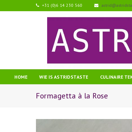
+31 (0)6 14 230 560
astrid@astridst
HOME
WIE IS ASTRIDSTASTE
CULINAIRE T
Formagetta à la Rose