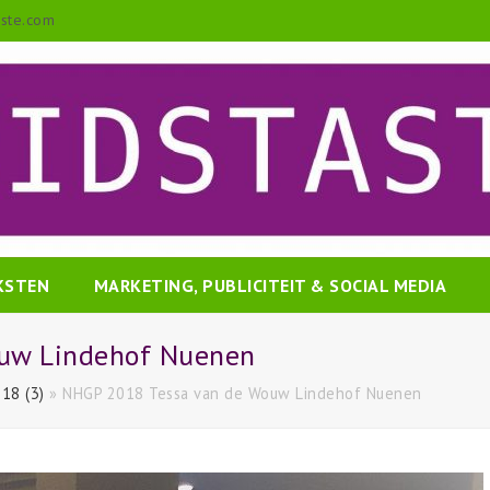
aste.com
EKSTEN
MARKETING, PUBLICITEIT & SOCIAL MEDIA
uw Lindehof Nuenen
18 (3)
»
NHGP 2018 Tessa van de Wouw Lindehof Nuenen