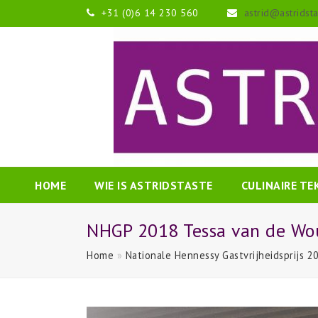
+31 (0)6 14 230 560
astrid@astridst
HOME
WIE IS ASTRIDSTASTE
CULINAIRE T
NHGP 2018 Tessa van de Wo
Home
»
Nationale Hennessy Gastvrijheidsprijs 20