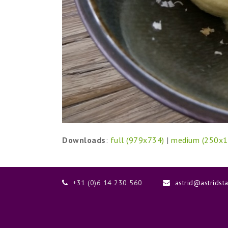
Downloads
:
full (979x734)
|
medium (250x1
+31 (0)6 14 230 560
astrid@astridst