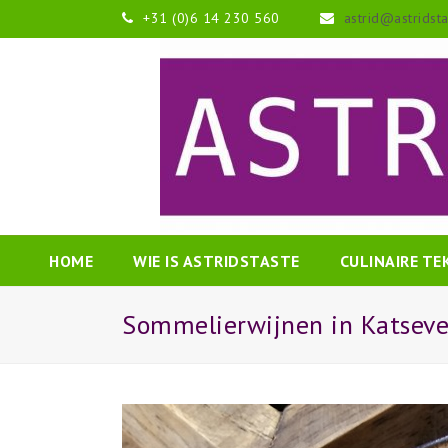
+31 (0)6 14 230 560
astrid@astridst
HOME
WIE IS ASTRIDSTASTE
CULINAIRE T
Sommelierwijnen in Katseve