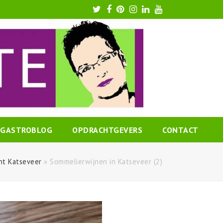
Twitter
Facebook
Pinterest
Instagram
LinkedIn
Youtube
GASTROBLOG
OPDRACHTGEVERS
CONTACT
nt Katseveer
»
Sommelierwijnen in Katseveer (2)