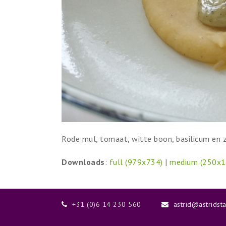
Rode mul, tomaat, witte boon, basilicum en z
Downloads
:
full (979x734)
|
medium (250x1
+31 (0)6 14 230 560
astrid@astridst