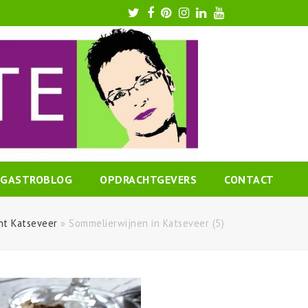
Twitter
Facebook
Pinterest
Instagram
LinkedIn
Youtube
GASTROBLOG
OPDRACHTGEVERS
CONTACT
nt Katseveer
»
Sommelierwijnen in Katseveer (5)