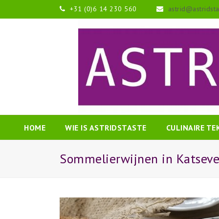
+31 (0)6 14 230 560
astrid@astridst
HOME
WIE IS ASTRIDSTASTE
CULINAIRE T
Sommelierwijnen in Katseve