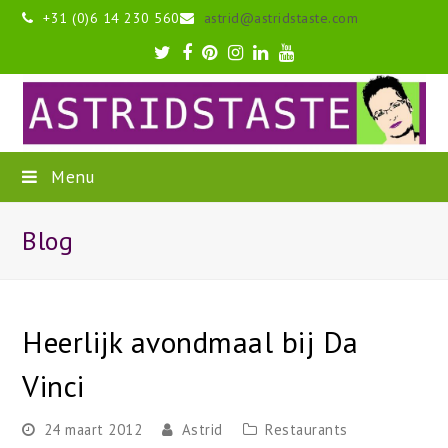
+31 (0)6 14 230 560
astrid@astridstaste.com
Twitter
Facebook
Pinterest
Instagram
LinkedIn
Youtube
Menu
Blog
Heerlijk avondmaal bij Da
Vinci
24 maart 2012
Astrid
Restaurants