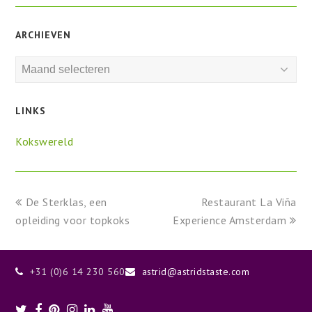
ARCHIEVEN
Archieven
LINKS
Kokswereld
previous
next
De Sterklas, een
Restaurant La Viña
post:
post:
opleiding voor topkoks
Experience Amsterdam
+31 (0)6 14 230 560
astrid@astridstaste.com
Twitter
Facebook
Pinterest
Instagram
LinkedIn
Youtube