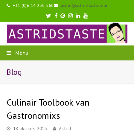
+31 (0)6 14 230 560
astrid@astridstaste.com
Twitter
Facebook
Pinterest
Instagram
LinkedIn
Youtube
Menu
Blog
Culinair Toolbook van
Gastronomixs
18 oktober 2013
Astrid