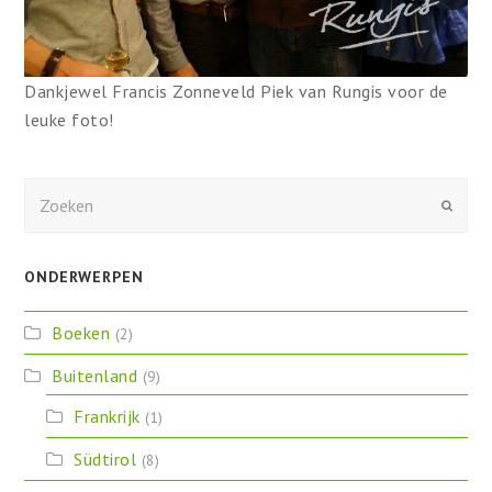
Dankjewel Francis Zonneveld Piek van Rungis voor de
leuke foto!
Zoeken
Verzen
ONDERWERPEN
Boeken
(2)
Buitenland
(9)
Frankrijk
(1)
Südtirol
(8)