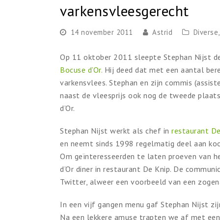
varkensvleesgerecht
14 november 2011
Astrid
Diverse
Op 11 oktober 2011 sleepte Stephan Nijst de 
Bocuse d’Or.
Hij deed dat met een aantal bere
varkensvlees. Stephan en zijn commis (assist
naast de vleesprijs ook nog de tweede plaat
d’Or.
Stephan Nijst werkt als chef in
restaurant De
en neemt sinds 1998 regelmatig deel aan koo
Om geïnteresseerden te laten proeven van he
d’Or diner in restaurant De Knip. De communic
Twitter, alweer een voorbeeld van een zoge
In een vijf gangen menu gaf Stephan Nijst zijn
Na een lekkere amuse trapten we af met een t