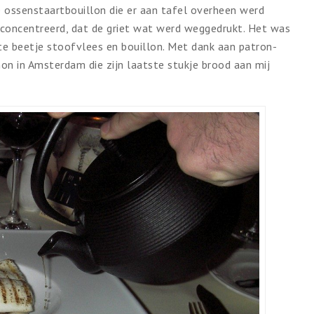
e ossenstaartbouillon die er aan tafel overheen werd
concentreerd, dat de griet wat werd weggedrukt. Het was
te beetje stoofvlees en bouillon. Met dank aan patron-
n in Amsterdam die zijn laatste stukje brood aan mij