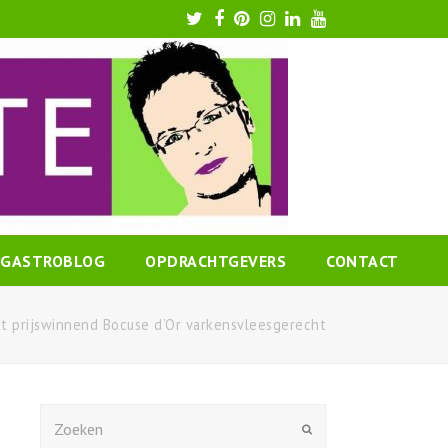
Twitter
Facebook
Pinterest
Instagram
LinkedIn
Youtube
GASTROBLOG
OPDRACHTGEVERS
CONTACT
kt prijswinnend Bocuse d’Or varkensvleesgerecht
Zoeken
Verzenden