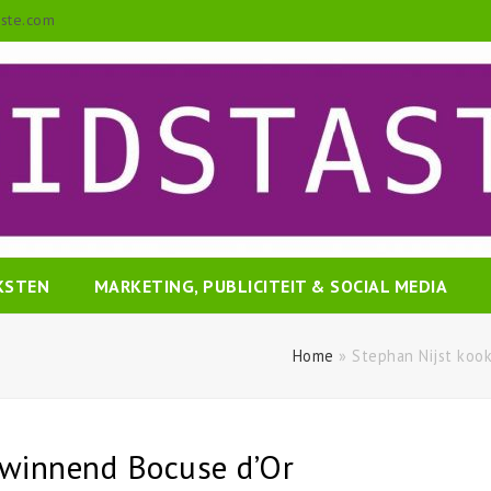
aste.com
EKSTEN
MARKETING, PUBLICITEIT & SOCIAL MEDIA
Home
»
Stephan Nijst koo
swinnend Bocuse d’Or