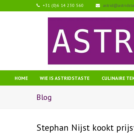
+31 (0)6 14 230 560
astrid@astridst
HOME
WIE IS ASTRIDSTASTE
CULINAIRE T
Blog
Stephan Nijst kookt prij