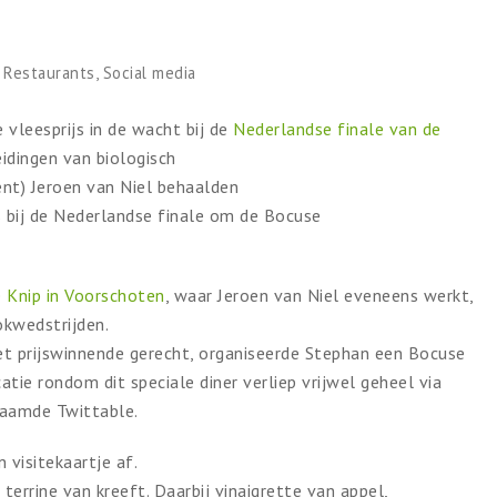
,
Restaurants
,
Social media
vleesprijs in de wacht bij de
Nederlandse finale van de
idingen van biologisch
ent) Jeroen van Niel behaalden
s bij de Nederlandse finale om de Bocuse
 Knip in Voorschoten
, waar Jeroen van Niel eveneens werkt,
kwedstrijden.
t prijswinnende gerecht, organiseerde Stephan een Bocuse
atie rondom dit speciale diner verliep vrijwel geheel via
naamde Twittable.
 visitekaartje af.
errine van kreeft. Daarbij vinaigrette van appel,