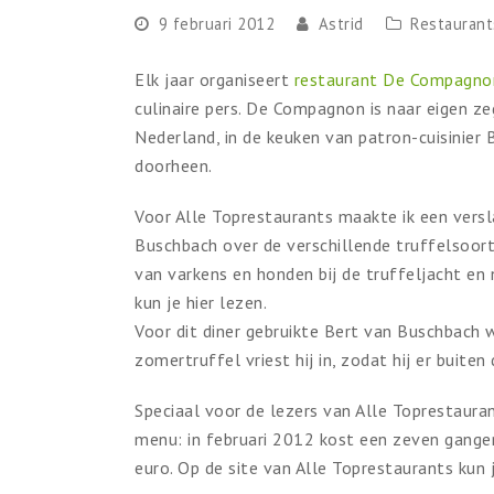
9 februari 2012
Astrid
Restaurant
Elk jaar organiseert
restaurant De Compagn
culinaire pers. De Compagnon is naar eigen z
Nederland, in de keuken van patron-cuisinier B
doorheen.
Voor Alle Toprestaurants maakte ik een versla
Buschbach over de verschillende truffelsoorte
van varkens en honden bij de truffeljacht en n
kun je hier lezen.
Voor dit diner gebruikte Bert van Buschbach 
zomertruffel vriest hij in, zodat hij er buit
Speciaal voor de lezers van Alle Toprestaur
menu: in februari 2012 kost een zeven gangen
euro. Op de site van Alle Toprestaurants kun j