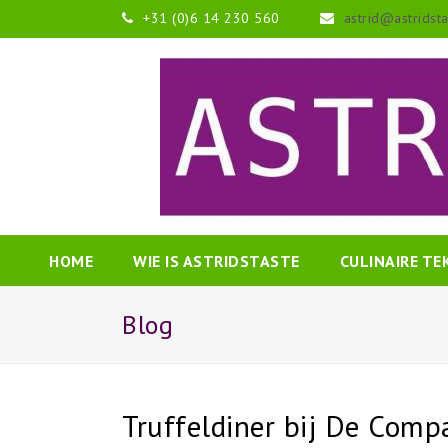
+31 (0)6 14 230 560
astrid@astridst
HOME
WIE IS ASTRIDSTASTE
CULINAIRE T
Blog
Truffeldiner bij De Com