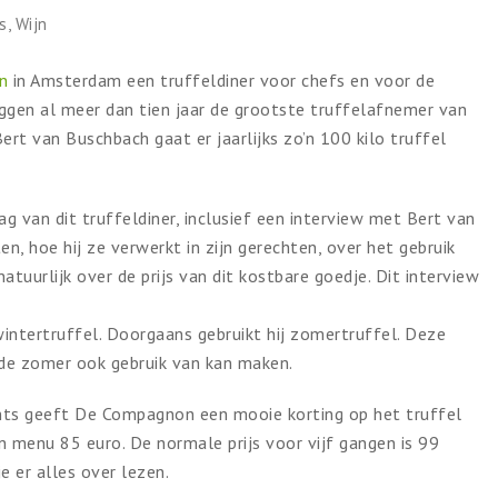
s
,
Wijn
on
in Amsterdam een truffeldiner voor chefs en voor de
eggen al meer dan tien jaar de grootste truffelafnemer van
ert van Buschbach gaat er jaarlijks zo’n 100 kilo truffel
g van dit truffeldiner, inclusief een interview met Bert van
n, hoe hij ze verwerkt in zijn gerechten, over het gebruik
atuurlijk over de prijs van dit kostbare goedje. Dit interview
wintertruffel. Doorgaans gebruikt hij zomertruffel. Deze
en de zomer ook gebruik van kan maken.
ants geeft De Compagnon een mooie korting op het truffel
 menu 85 euro. De normale prijs voor vijf gangen is 99
e er alles over lezen.