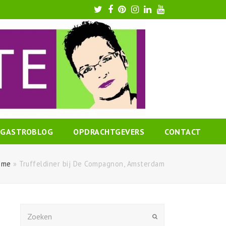
Twitter
Facebook
Pinterest
Instagram
LinkedIn
Youtube
GASTROBLOG
OPDRACHTGEVERS
CONTACT
ome
»
Truffeldiner bij De Compagnon, Amsterdam
Zoeken
Verzenden